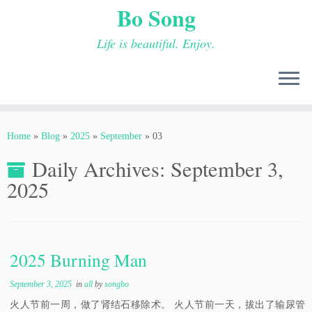
Bo Song
Life is beautiful. Enjoy.
Skip
to
Home
»
Blog
»
2025
»
September
»
03
content
Daily Archives:
September 3,
2025
2025 Burning Man
September 3, 2025
in
all
by
songbo
火人节前一周，做了肾结石移除术。 火人节前一天，拔出了输尿管