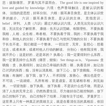
悲：拔除痛苦。 罗素与其不谋而合。 The good life is one inspired by
love and guided by knowledge. 六境：色声香味触法，是被认识的客
体。 法指的是思想，好坏分别。 六根：眼耳鼻舌身意。是主体认识世
界的媒介。 六识：眼耳鼻舌身意。是认识的主体。 意指意识，
belief，评判。 人类（六识）通过六根认识六境。人类无法完全认识六
境，无法完全了解世界。 康德：先天认识范畴。有限理性。 不要执着
我相，人相，众生相，寿者相。 不要执着于我，我的；不要执着于我
和你，和他人的分别；不要执着于自己与世间万物的分别；不要执着
于长生不老。 我们都是一个整体。 一切法空，无常。 妄想心：想着
过去，或者未来，或者对他人行动的解读。 分别心：他有我没有，我
就不开心；这是好的，还是坏的？ 执着心：我一定要得到什么东西，
我一定要丢掉什么东西（痛苦，烦恼） See things as is。 Vipassana 贪
嗔痴：贪，执着得到，如让自己幸福的东西；嗔，执着丢掉，如让自
己讨厌的东西；痴，没有认清真相。 放下三心，放下贪嗔痴。 不住相
布施：布施时，放下我，放下人，不求回报，发善心。 佛法也是空，
不可说，一说就错。 凡所有相，皆是虚妄。若见诸相非相，则见如
来。 一切皆泡影，放下执着。 放下执着，不是说什么也不做。而是认
清了人生的无常之后，仍然热爱生活。尽力做好自己能控制的，放下
自己控制不了的。 自己控制不了结果，只能专注于过程。 罗曼罗兰：
这世界上只有一种真正的英雄主义，就是在看清生活的真相后，依旧