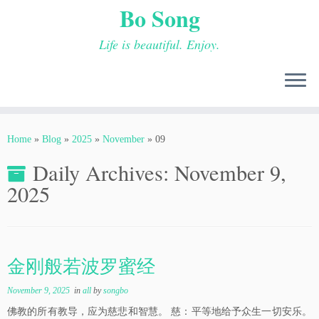
Bo Song
Life is beautiful. Enjoy.
Skip
to
Home
»
Blog
»
2025
»
November
»
09
content
Daily Archives:
November 9,
2025
金刚般若波罗蜜经
November 9, 2025
in
all
by
songbo
佛教的所有教导，应为慈悲和智慧。 慈：平等地给予众生一切安乐。