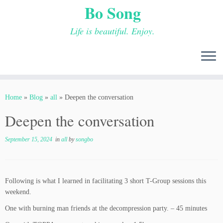
Bo Song
Life is beautiful. Enjoy.
Skip
to
Home
»
Blog
»
all
»
Deepen the conversation
content
Deepen the conversation
September 15, 2024
in
all
by
songbo
Following is what I learned in facilitating 3 short T-Group sessions this
weekend.
One with burning man friends at the decompression party. – 45 minutes