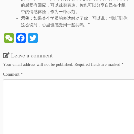
的感受有回应，可以诚实表达。你也可以分享自己在小组
中的情感体验，作为一种示范。
示例
：如果某个学员的表达触动了你，可以说：“我听到你
这么说时，心里也感受到一些共鸣。”
W
Fa
T
e
ce
wi
Leave a comment
C
bo
tte
ha
ok
r
Your email address will not be published.
Required fields are marked
*
t
Comment
*