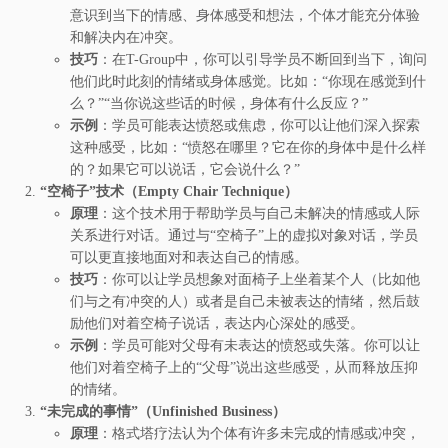
意识到当下的情感、身体感受和想法，个体才能充分体验
和解决内在冲突。
技巧
：在T-Group中，你可以引导学员不断回到当下，询问
他们此时此刻的情绪或身体感觉。比如：“你现在感觉到什
么？”“当你说这些话的时候，身体有什么反应？”
示例
：学员可能表达愤怒或焦虑，你可以让他们深入探索
这种感受，比如：“愤怒在哪里？它在你的身体中是什么样
的？如果它可以说话，它会说什么？”
“空椅子”技术（Empty Chair Technique）
原理
：这个技术用于帮助学员与自己未解决的情感或人际
关系进行对话。通过与“空椅子”上的虚拟对象对话，学员
可以更直接地面对和表达自己的情感。
技巧
：你可以让学员想象对面椅子上坐着某个人（比如他
们与之有冲突的人）或者是自己未被表达的情绪，然后鼓
励他们对着空椅子说话，表达内心深处的感受。
示例
：学员可能对父母有未表达的愤怒或失落。你可以让
他们对着空椅子上的“父母”说出这些感受，从而释放压抑
的情绪。
“未完成的事情”（Unfinished Business）
原理
：格式塔疗法认为个体有许多未完成的情感或冲突，