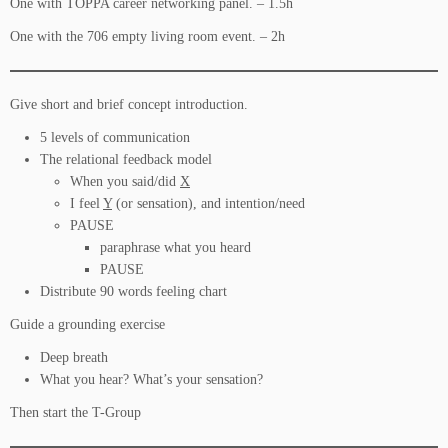
One with TOPPA career networking panel. – 1.5h
One with the 706 empty living room event. – 2h
Give short and brief concept introduction.
5 levels of communication
The relational feedback model
When you said/did
X
I feel
Y
(or sensation), and intention/need
PAUSE
paraphrase what you heard
PAUSE
Distribute 90 words feeling chart
Guide a grounding exercise
Deep breath
What you hear? What’s your sensation?
Then start the T-Group