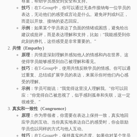
尊重，帮助学员感受到安全和支持。
技巧
：在T-Group中，你可以通过无条件接纳每一位学员的
表达，无论他们的感受或言论是什么。避免评判或纠正，
而是以开放、接纳的姿态回应。
示例
：如果某个学员表达了负面的情绪或困惑，避免给出
建议或批评，而是表达理解和支持，比如：“我能感受到你
此刻的挣扎，这些感受是非常重要的。”
共情（Empathy）
原理
：共情是深刻理解并感知他人的情感和内在世界。这
使得学员能够感受到自己被理解和看见。
技巧
：在T-Group中，使用共情反映学员的情感。你可以通
过重复、总结或扩展学员的表达，来展示你对他们内心感
受的理解。
示例
：学员可能说：“我觉得这里没人理解我。”你可以回
应：“你觉得自己被忽视了，似乎感到孤单和失联，这一定
很难受。”
真实和一致性（Congruence）
原理
：作为带领者，你需要在表达上保持一致，真实地回
应学员的互动。当你真实地表达自己的感受时，你会鼓励
学员也以同样的方式与他人互动。
技巧
：在T-Group中，保持真实的态度。如果你对某个学员