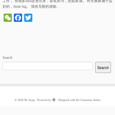
工作， 有很多idea迸发出来，奋笔疾书，思如泉涌。 时常换换脑子蛮
好的，think big。 我有无限的潜能。
W
Fa
T
e
ce
wi
C
bo
tte
ha
ok
r
t
Search
Search
·
© 2026
Bo Song
·
Powered by
·
Designed with the
Customizr theme
·