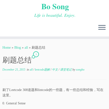
Bo Song
Life is beautiful. Enjoy.
Skip
to
Home
»
Blog
»
all
»
刷题总结
content
3
刷题总结
December 21, 2015
in
all
/
leetcode题解
/
中文
/
课堂笔记
by
songbo
刷了Leetcode 308道题和lintcode的一些题，有一些总结和经验，写在
这里。
0. General Sense