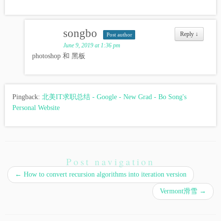
songbo
Reply
↓
Post author
June 9, 2019 at 1:36 pm
photoshop 和 黑板
Pingback:
北美IT求职总结 - Google - New Grad - Bo Song's
Personal Website
Post navigation
←
How to convert recursion algorithms into iteration version
Vermont滑雪
→