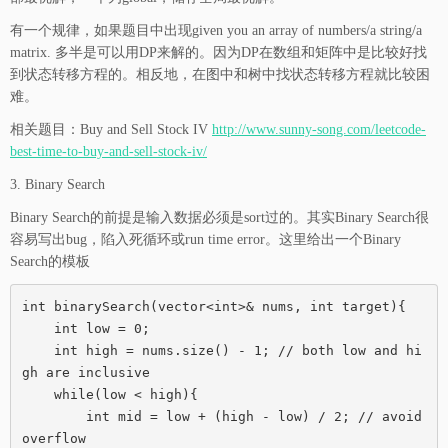
有一个规律，如果题目中出现given you an array of numbers/a string/a
matrix. 多半是可以用DP来解的。因为DP在数组和矩阵中是比较好找
到状态转移方程的。相反地，在图中和树中找状态转移方程就比较困
难。
相关题目：Buy and Sell Stock IV
http://www.sunny-song.com/leetcode-
best-time-to-buy-and-sell-stock-iv/
3. Binary Search
Binary Search的前提是输入数据必须是sort过的。其实Binary Search很
容易写出bug，陷入死循环或run time error。这里给出一个Binary
Search的模板
int binarySearch(vector<int>& nums, int target){

    int low = 0;

    int high = nums.size() - 1; // both low and hi
gh are inclusive

    while(low < high){

        int mid = low + (high - low) / 2; // avoid 
overflow
