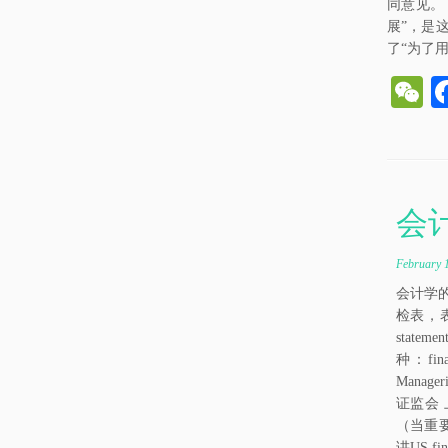
同意见。
展”，是
了“为了
e
C
h
会计学
t
February 
会计学
检表，表
statem
种：fin
Manager
证监会 
（当重要
讲US f