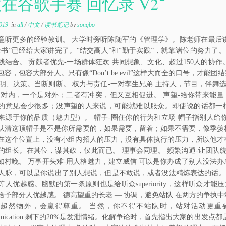
在谷歌手赛 回忆录 V2
019
in
all
/
中文
/
读书笔记
by
songbo
意听更多的经验教训。 大学时旁听陈随军的《管理学》。陈老师在最后讲
经书”已经给大家讲完了。“结交高人”和“勤于实践”，就靠诸位的努力了
践结合。 贡献者优先-一场群体狂欢 共同想象、文化、超过150人的协
容，包容大部分人。只有像“Don’t be evil”这样大而全的口号，才
息透明、决策。当断则断。 权力与责任-一对孪生兄弟 主持人，节目，伴舞
是对内，一个是对外；二者有冲突，但又互相促进。 声望-给你带来能
的意见会少很多；没声望的人来说，可能就难以服众。即使说的话都一样
来源于你的品质（魅力型）。 帽子-圈住你的行为和立场 帽子指别人
认清这顶帽子是不是你所需要的，如果需要，留着；如果不需要，像季羡
在这个位置上，没有小组内招人的压力，没有具体执行的压力，所以他才
的组长。在其位，谋其政，仅此而已。 理事会同理。 频繁沟通-让团队
如村晚。 万事开头难-用人格魅力，建立威信 可以是你办成了别人没法
人脉，可以是你说出了别人想说，但是不敢说，或者没法精炼表达的话。
等人优越感。幽默的第一条原则也是给听众superiority，这样听众
给予部分人优越感。 德高望重的长老 — 协调，避免站队 在两方的争执
超然物外，会赢得尊重。 当然，你不得不站队时，站对活动更重要的那边。 分清
mmunication 剩下的20%是发泄情绪。化解争论时，首先指出大家的出发点都是