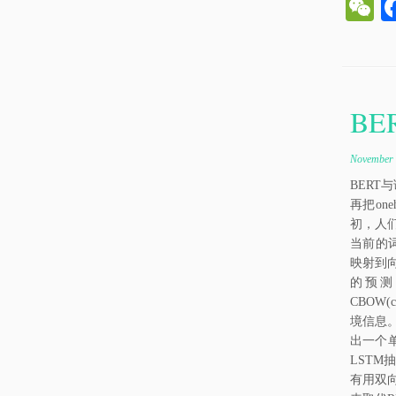
e
C
h
BE
t
November 
BERT与
再把one
初，人们
当前的词是
映射到向量
的预测
CBOW(c
境信息。
出一个单
LSTM抽
有用双向（