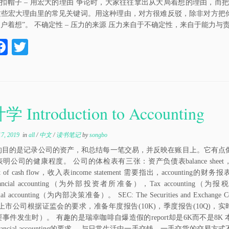
 扣帽子 – 用宏大的理由 争论时，大家往往拿出从大局着想的理由，而
这些宏大理由里的常见关键词。用这种理由，对方很难反驳，除非对方把
用户着想”。 不确定性 – 压力的来源 压力来自于不确定性，来自于能力与责
W
Fa
T
ce
wi
bo
tte
a
ok
r
 Introduction to Accounting
17, 2019
in
all
/
中文
/
读书笔记
by
songbo
的目的是记录公司的资产，和总结每一笔交易，并反映在账目上。它有点
明公司的健康程度。 公司的体检表有三张：资产负债表balance shee
ent of cash flow，收入表income statement 需要指出，accounting的
ancial accounting（为外部投资者所准备），Tax accounting（
ial accounting（为内部决策准备）。 SEC: The Securities and Exchange Co
上市公司根据证监会的要求，准备年度报告(10K)，季度报告(10Q)，实时
事件发生时）。 有趣的是瑞幸咖啡自爆造假的report却是6K而不是8K
inancial accounting的要求。 与日常生活中一手交钱，一手交货的交易