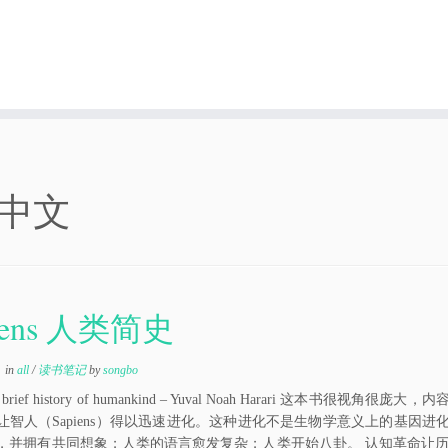
中文
iens 人类简史
in
all
/
读书笔记
by
songbo
, A brief history of humankind – Yuval Noah Harari 这本
让智人（Sapiens）得以迅速进化。这种进化不是生物学意义上的基因
，并拥有共同想象；人类的语言愈发复杂；人类开始八卦。 认知革命让历