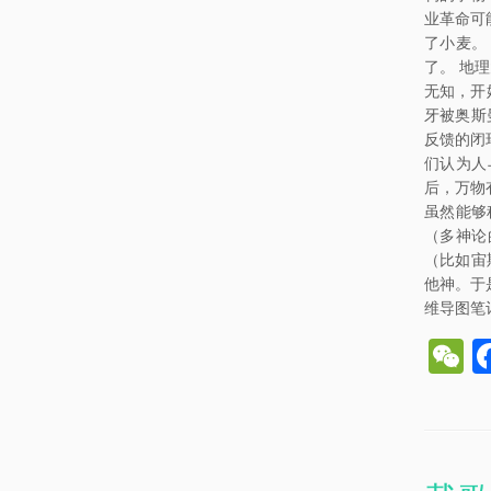
业革命可
了小麦。
了。 地
无知，开
牙被奥斯
反馈的闭
们认为人
后，万物
虽然能够
（多神论
（比如宙
他神。于是
维导图笔
e
C
h