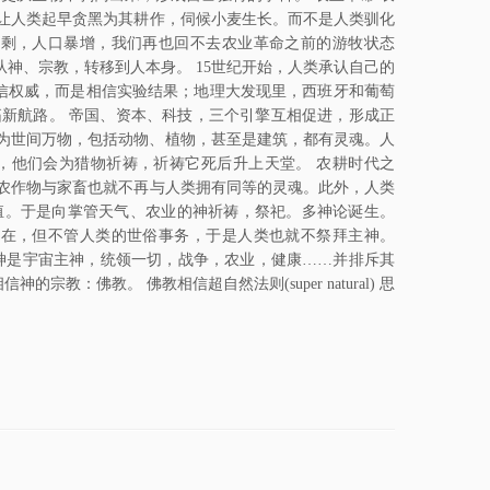
让人类起早贪黑为其耕作，伺候小麦生长。而不是人类驯化
过剩，人口暴增，我们再也回不去农业革命之前的游牧状态
从神、宗教，转移到人本身。 15世纪开始，人类承认自己的
相信权威，而是相信实验结果；地理大发现里，西班牙和葡萄
新航路。 帝国、资本、科技，三个引擎互相促进，形成正
)，认为世间万物，包括动物、植物，甚至是建筑，都有灵魂。人
，他们会为猎物祈祷，祈祷它死后升上天堂。 农耕时代之
农作物与家畜也就不再与人类拥有同等的灵魂。此外，人类
殖。于是向掌管天气、农业的神祈祷，祭祀。多神论诞生。
存在，但不管人类的世俗事务，于是人类也就不祭拜主神。
神是宇宙主神，统领一切，战争，农业，健康……并排斥其
：佛教。 佛教相信超自然法则(super natural) 思