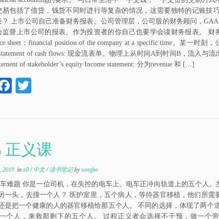
交易包括了借贷，钱货不同时进行等复杂的情况，这需要独特的记账技巧
表？ 上市公司自己准备财务报表。公司管理层，公司股的财务顾问，GAA
会监督上市公司的报表。作为投资者的你自己也要学会读财务报表。 财
ce sheet：financial position of the company at a specific time。某
tatement of cash flows: 现金流表单。物理上从时间A到时间B，流入
ment of stakeholder’s equity Income statement: 分为revenue 和 […]
W
Fa
T
ce
wi
C
bo
tte
a
ok
r
 正义课
, 2019
in
all
/
中文
/
读书笔记
by
songbo
电车难题 你是一位司机，在失控的电车上。电车正冲向轨道上的五个人
另一头，去撞一个人？ 医护室里，五个病人，等待器官移植，他们所需
还是把一个健康的人的器官移植给那五个人。 不同的选择，体现了两个
一个人，来救那剩下的五个人。 过程正义者会选择不干预，做一个旁