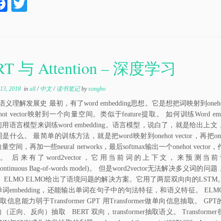
W
Fa
T
ce
wi
bo
tte
a
ok
r
RT 与 Attention – 深度学习
13, 2018
in
all
/
中文
/
读书笔记
by
songbo
语义理解发展史 最初，有了word embedding思想。它是想把词映射到onehot 
hot vector映射到一个向量空间。类似于feature提取。 如何训练Word embe
用语言模型来训练word embedding。语言模型，说白了，就是给出上
什么。 最简单的训练方法，就是把word映射到onehot vector，再把onehot
空间，再加一些neural networks，最后softmax输出一个onehot vecto
。 后来有了word2vector，它用当前词的上下文，来预测当
ontinuous Bag-of-words model)。 但是word2vector无法解决多义词
 ELMO ELMO给出了语境问题的解决方案。它用了两层双向向的LST
词embedding，还能输出单词在句子中的句法特征，和语义特征。 EL
取信息能力弱于Transformer GPT 用Transformer做单向信息抽取。 G
正向、反向）抽取 BERT 双向，transformer抽取语义。 Transform