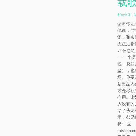
载歌
t
March 31, 2
谢谢你愿
他说，“
识，和实
无法足够包
vs 信
一 一个
说，反驳
型），也
场。你要
是出品人
才是尽职
有用。比
人没有的
给了头两
掌，都是
持中立，
misco