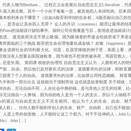
tarian。代表人物为Bentham 。 过程正义会发展出自由意志主义Libera
人落入救生船。其中一个小伙子奄奄一息，被其他四人杀掉吃肉。后来四
基本权利来自于哪里？（比如A能否剥夺B的生命权，A能否献出自己的
），是否会让其余四人无罪？ 众人的共识（consensus）能否让最终的
的Pinto的油箱设计缺陷事件。福特公司在衡量盈亏后，发现改进油箱设
改进。 捷克政府决定不禁止吸烟。因为吸烟者的早逝会给政府省下养老
者所面临的三个挑战 能否把生命合理地量化成金钱？ 欢愉（happines
者会选择社会的功利最大化。但是，在器官移植的例子里，表面上看，
导致没有人想要去医院做检查，因为谁也不想突然被杀死，用器官救人。
，还是长期。 第四课 税收的合理性 自由意志主义认为，人拥有对人的
产权，自由。所以他们反对家长式的法律，道德要求向的法律，和财富重
它损害了个人的自由。 道德要求向的法律，比如禁止同性恋婚姻。 财富重
入中剥夺一部分出去 这就相当于强制劳动 这也就是奴隶制度 关于税收，
仰自由，言论自由不同，人在社会中挣的钱，是与其他人交互的结果，社
你无法独自一人挣钱，因为你的收入是另一个人的支出。所以个人纳税不
 Locke的观点与自由意志主义不完全相同。他认为个人的生命、自由、财
t（天赋人权）。任何人都不能剥夺别人的生命、财产、自由权，自己也不能放弃自
。人是上帝的创造物，人不能转让这三个权力。对于不信神的人，John L
able） John […]