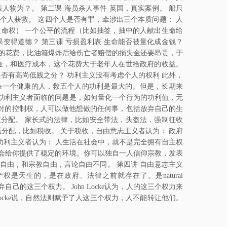
lism，代表人物为？。 第二课 海员杀人事件 英国，真实案例。 船只
个人获救。 这四个人是否有罪，牵涉出三个本质问题： 人
生命权） 一个公平的流程（比如抽签，抽中的人献出生命给
结果变得道德？ 第三课 亏损盈利表 生命能否被量化成金钱？
计的花费，比油箱爆炸后给伤亡者赔偿的损失金还要昂贵，于
金，和医疗成本，这个花费大于老年人在世给政府的收益。
s）是否有高尚低贱之分？ 功利主义没有考虑个人的权利 此外，
杀一个健康的人，救五个人的功利是最大的。但是，长期来
功利主义者面临的问题是，如何量化一个行为的功利值，无
绝对的控制权，人可以做他想做的任何事，包括放弃自己的生
分配。 家长式的法律，比如安全带法，头盔法，强制征收
分配，比如税收。 关于税收，自由意志主义者认为： 政府
功利主义者认为： 人生活在社会中，就不是完全拥有自主权
会给你提供了稳定的环境。你可以独自一人信仰宗教，发表
自由，和宗教自由，言论自由不同。 第四讲 自由意志主义
产权是天生的，是在政府、法律之前就存在了。是natural
己的这三个权力。 John Locke认为，人的这三个权力来
ocke说，自然法则赋予了人这三个权力，人不能转让他们。