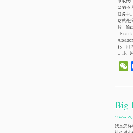
来取代RN
型的强大应
任务中
这就是
片，输
Encod
Atte
化，因为
C_i$。以
e
h
Big 
t
October 29,
我是怎样
社会过少