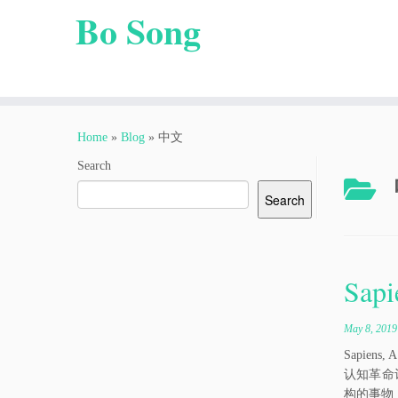
Bo Song
Skip
to
Home
»
Blog
»
中文
content
Search
Search
Sap
May 8, 2019
Sapiens
认知革命
构的事物