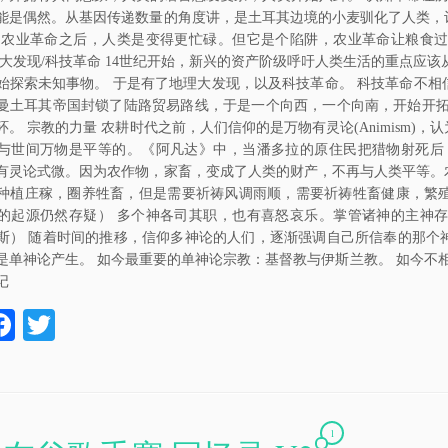
能是偶然。从基因传递数量的角度讲，是土耳其边境的小麦驯化了人类，
 农业革命之后，人类是变得更忙碌。但它是个陷阱，农业革命让粮食
理大发现/科技革命 14世纪开始，新兴的资产阶级呼吁人类生活的重点应该
始探索未知事物。 于是有了地理大发现，以及科技革命。 科技革命不
曼土耳其帝国封锁了陆路贸易路线，于是一个向西，一个向南，开始开拓
环。 宗教的力量 农耕时代之前，人们信仰的是万物有灵论(Animism
与世间万物是平等的。《阿凡达》中，当潘多拉的原住民把猎物射死后
有灵论式微。因为农作物，家畜，变成了人类的财产，不再与人类平等。
种植庄稼，圈养牲畜，但是需要祈祷风调雨顺，需要祈祷牲畜健康，繁
的起源仍然存疑） 多个神各司其职，也有喜怒哀乐。掌管诸神的主神
斯） 随着时间的推移，信仰多神论的人们，逐渐强调自己所信奉的那个
单神论产生。 如今最重要的单神论宗教：基督教与伊斯兰教。 如今不相信神的宗教
记
W
Fa
T
ce
wi
bo
tte
a
ok
r
1