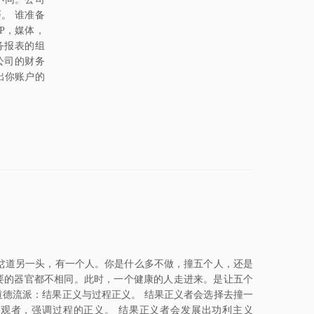
。 谁准备
P，媒体，
务报表的组
一时刻，公司的财务
与流出你账户的
。岔道另一头，有一个人。你是什么多不做，撞五个人，还是
要的器官都不相同。此时，一个健康的人走进来。是让五个
道德流派：结果正义与过程正义。 结果正义者会选择去撞一
观者，强调过程的正义。 结果正义者会发展出功利主义