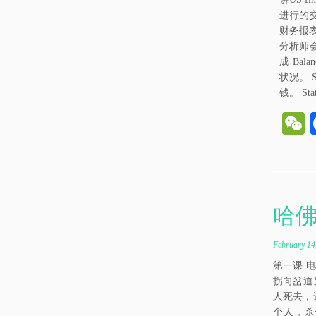
进行的
财务报
分析师
成 Balan
状况。 S
钱。 State
e
h
哈佛
t
February 14
第一课 
拐向岔道
人死去，
个人，杀