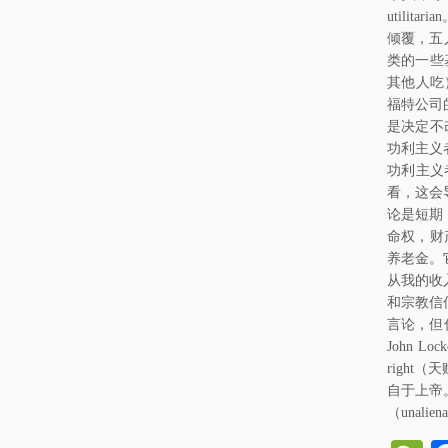
utili
倾覆，五
类的一些
其他人吃
福特公司
是决定不
功利主义
功利主义
看，这会
论是短期
命权，财
养老金。
从我的收
和宗教信
言论，但
John
righ
自于上帝
（unalien