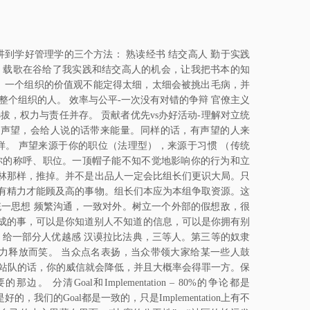
到学好管理学的三个方法： 熟读经书 结交高人 勤于实践
。 载歌在谷给了我实践和结交高人的机会，让我把书本的知
作。一个组织的价值观不能定得太细，太细会被挑出毛病，并
能团结整个组织的人。 效率与公平-一次没有对错的争辩 官僚主义
选拔，权力与责任并存。 贡献者优先vs办好活动-理解对立统
量 声望，会给人说的话带来能量。同样的话，有声望的人来
。 声望来源于你的职位（法理型），来源于习惯 （传统
给你的称呼、职位。一顶帽子能不知不觉地影响你的行为和立
林那样，推掉。并不是出品人一定会比组长们更识大局。只
有精力才能顾及高的事物。组长们本应为本组争取资源。这
统一思想 频繁沟通，一致对外。树立一个外部的假想敌，很
办成的事，可以是你知道别人不知道的信息，可以是你拥有别
 给一部分人优越感 汉谟拉比法典，三等人。第三等的奴隶
才能压力释放而笑。 当众点名表扬，当众带领大家给某一些人鼓
中站队的话，你的威信就会降低，并且大概率会得罪一方。保
Goal和Implementation – 80%的争论都是
好的，我们的Goal都是一致的，只是Implementation上有不