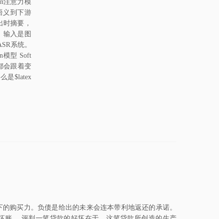
tion注意力模
de语义到下游
出时摘要，
 输入是图
SR系统。
模型 Soft
i都会跟着变
$latex
给出的当下的购买力。负债是给出的未来会连本带利地返还的承诺。
坏账。 评判一笔贷款的好坏在于，这笔贷款所创造的生产